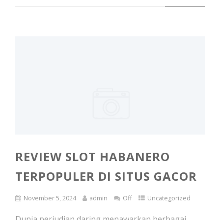
REVIEW SLOT HABANERO
TERPOPULER DI SITUS GACOR
November 5, 2024
admin
Off
Uncategorized
Dunia perjudian daring menawarkan berbagai