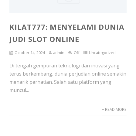
KILAT777: MENYELAMI DUNIA
JUDI SLOT ONLINE
October 14, 2024
admin
Off
Uncategorized
Di tengah gempuran teknologi dan inovasi yang
terus berkembang, dunia perjudian online semakin
menarik perhatian. Salah satu platform yang
muncul...
+ READ MORE