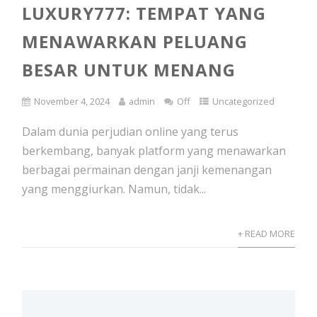
LUXURY777: TEMPAT YANG
MENAWARKAN PELUANG
BESAR UNTUK MENANG
November 4, 2024
admin
Off
Uncategorized
Dalam dunia perjudian online yang terus
berkembang, banyak platform yang menawarkan
berbagai permainan dengan janji kemenangan
yang menggiurkan. Namun, tidak...
+ READ MORE