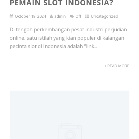
PEMAIN SLOT INDONESIA?
October 19, 2024
admin
Off
Uncategorized
Di tengah perkembangan pesat industri perjudian
online, satu istilah yang kian populer di kalangan
pecinta slot di Indonesia adalah “link...
+ READ MORE