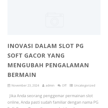
INOVASI DALAM SLOT PG
SOFT GACOR YANG
MENGUBAH PENGALAMAN
BERMAIN
November 23, 2024
admin
Off
Uncategorized
Jika Anda seorang penggemar permainan slot
online, Anda pasti sudah familiar dengan nama PG