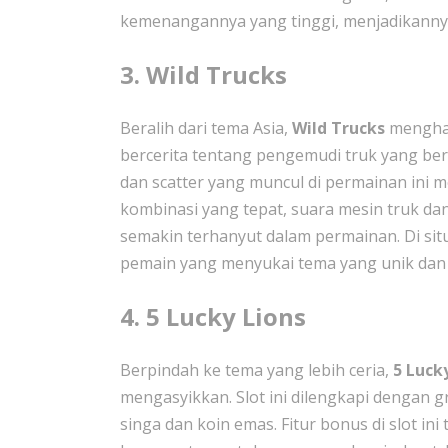
kemenangannya yang tinggi, menjadikannya 
3. Wild Trucks
Beralih dari tema Asia,
Wild Trucks
menghad
bercerita tentang pengemudi truk yang ber
dan scatter yang muncul di permainan ini
kombinasi yang tepat, suara mesin truk da
semakin terhanyut dalam permainan. Di sit
pemain yang menyukai tema yang unik dan 
4. 5 Lucky Lions
Berpindah ke tema yang lebih ceria,
5 Luck
mengasyikkan. Slot ini dilengkapi dengan g
singa dan koin emas. Fitur bonus di slot in