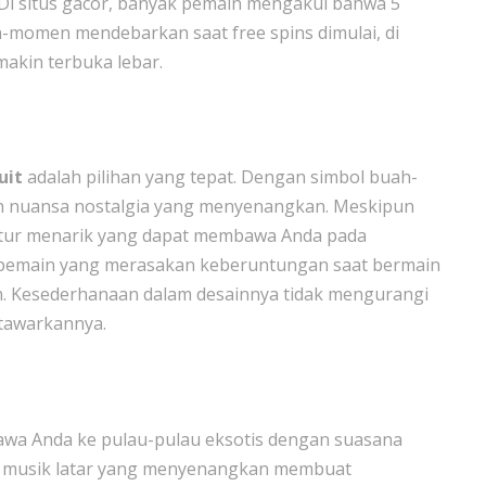
i situs gacor, banyak pemain mengakui bahwa 5
-momen mendebarkan saat free spins dimulai, di
kin terbuka lebar.
uit
adalah pilihan yang tepat. Dengan simbol buah-
kan nuansa nostalgia yang menyenangkan. Meskipun
i fitur menarik yang dapat membawa Anda pada
k pemain yang merasakan keberuntungan saat bermain
fkan. Kesederhanaan dalam desainnya tidak mengurangi
tawarkannya.
a Anda ke pulau-pulau eksotis dengan suasana
an musik latar yang menyenangkan membuat