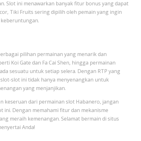
 Slot ini menawarkan banyak fitur bonus yang dapat
, Tiki Fruits sering dipilih oleh pemain yang ingin
i keberuntungan.
berbagai pilihan permainan yang menarik dan
rti Koi Gate dan Fa Cai Shen, hingga permainan
, ada sesuatu untuk setiap selera. Dengan RTP yang
, slot-slot ini tidak hanya menyenangkan untuk
emenangan yang menjanjikan.
an keseruan dari permainan slot Habanero, jangan
lot ini. Dengan memahami fitur dan mekanisme
ang meraih kemenangan. Selamat bermain di situs
enyertai Anda!