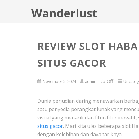
Wanderlust
REVIEW SLOT HABA
SITUS GACOR
Off
November 5, 2024
admin
Uncateg
Dunia perjudian daring menawarkan berbag
satu penyedia perangkat lunak yang mencu
visual yang menarik dan fitur-fitur inovati
situs gacor
. Mari kita ulas beberapa slot 
dengan kelebihan dan daya tariknya.