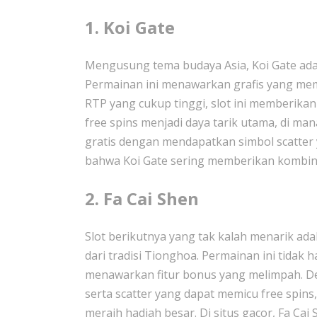
1. Koi Gate
Mengusung tema budaya Asia, Koi Gate adal
Permainan ini menawarkan grafis yang me
RTP yang cukup tinggi, slot ini memberika
free spins menjadi daya tarik utama, di 
gratis dengan mendapatkan simbol scatter 
bahwa Koi Gate sering memberikan kombi
2. Fa Cai Shen
Slot berikutnya yang tak kalah menarik ad
dari tradisi Tionghoa. Permainan ini tidak 
menawarkan fitur bonus yang melimpah. De
serta scatter yang dapat memicu free spin
meraih hadiah besar. Di situs gacor, Fa Cai 