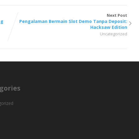
Next Post
ng
Pengalaman Bermain Slot Demo Tanpa Deposit:
Hacksaw Edition
Uncategorized
gories
orized