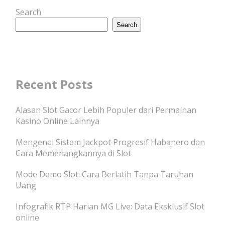
Search
Search
Recent Posts
Alasan Slot Gacor Lebih Populer dari Permainan
Kasino Online Lainnya
Mengenal Sistem Jackpot Progresif Habanero dan
Cara Memenangkannya di Slot
Mode Demo Slot: Cara Berlatih Tanpa Taruhan
Uang
Infografik RTP Harian MG Live: Data Eksklusif Slot
online