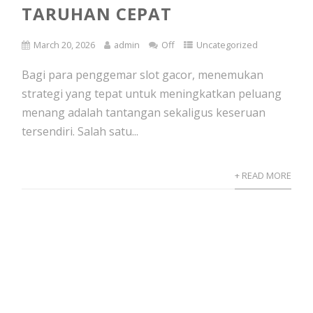
TARUHAN CEPAT
March 20, 2026
admin
Off
Uncategorized
Bagi para penggemar slot gacor, menemukan
strategi yang tepat untuk meningkatkan peluang
menang adalah tantangan sekaligus keseruan
tersendiri. Salah satu...
+ READ MORE