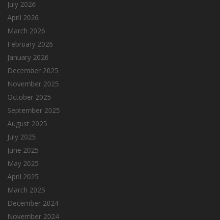
July 2026
April 2026
March 2026
February 2026
January 2026
December 2025
November 2025
October 2025
September 2025
August 2025
July 2025
June 2025
May 2025
April 2025
March 2025
December 2024
November 2024