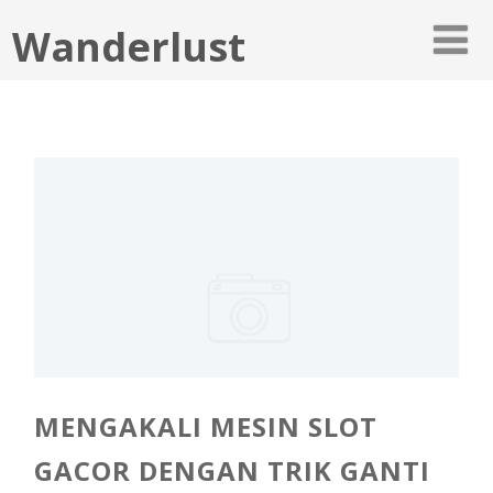
Wanderlust
MENGAKALI MESIN SLOT
GACOR DENGAN TRIK GANTI