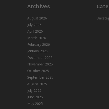
Archives
Cate
August 2026
Uncateg
July 2026
April 2026
March 2026
February 2026
January 2026
December 2025
November 2025
October 2025
September 2025
August 2025
July 2025
June 2025
May 2025