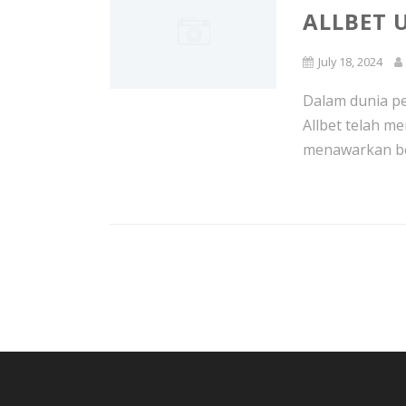
ALLBET 
July 18, 2024
Dalam dunia pe
Allbet telah m
menawarkan be