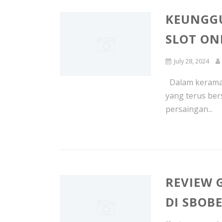
KEUNGGU
SLOT ON
July 28, 2024
Dalam keramaia
yang terus ber
persaingan...
REVIEW 
DI SBOB