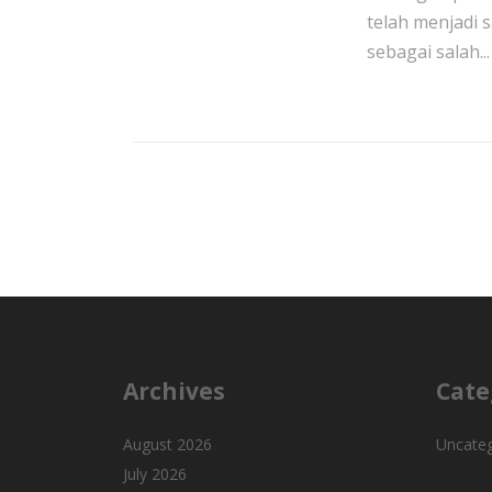
telah menjadi 
sebagai salah...
Archives
Cate
August 2026
Uncateg
July 2026