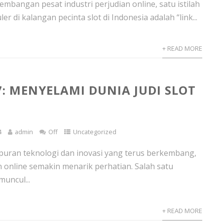
embangan pesat industri perjudian online, satu istilah
er di kalangan pecinta slot di Indonesia adalah “link...
+ READ MORE
7: MENYELAMI DUNIA JUDI SLOT
4
admin
Off
Uncategorized
puran teknologi dan inovasi yang terus berkembang,
n online semakin menarik perhatian. Salah satu
muncul...
+ READ MORE