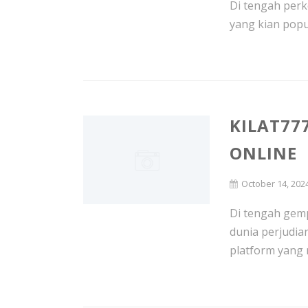
Di tengah perk
yang kian popul
KILAT77
ONLINE
October 14, 202
Di tengah gem
dunia perjudia
platform yang 