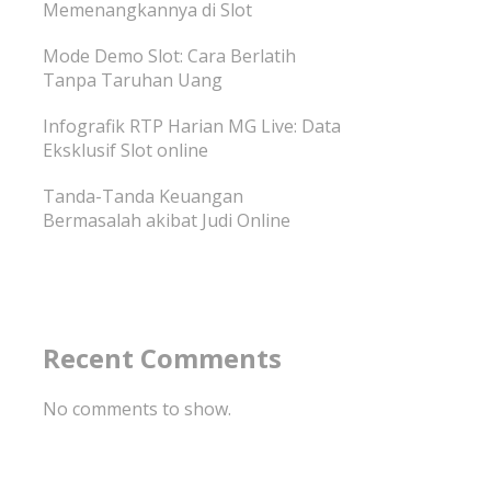
Memenangkannya di Slot
Mode Demo Slot: Cara Berlatih
Tanpa Taruhan Uang
Infografik RTP Harian MG Live: Data
Eksklusif Slot online
Tanda-Tanda Keuangan
Bermasalah akibat Judi Online
Recent Comments
No comments to show.