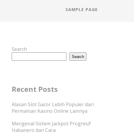
SAMPLE PAGE
Search
Search
Recent Posts
Alasan Slot Gacor Lebih Populer dari
Permainan Kasino Online Lainnya
Mengenal Sistem Jackpot Progresif
Habanero dan Cara