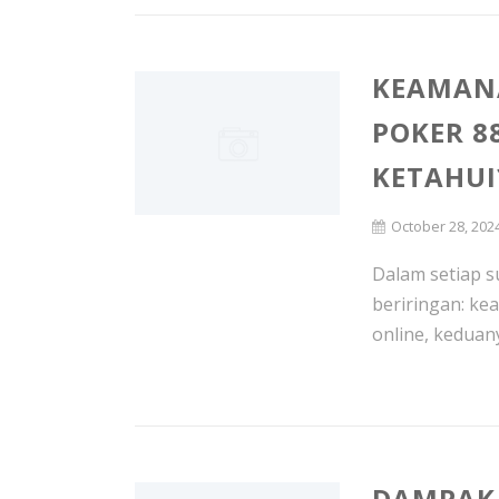
KEAMANA
POKER 8
KETAHUI
October 28, 202
Dalam setiap s
beriringan: ke
online, keduany
DAMPAK 