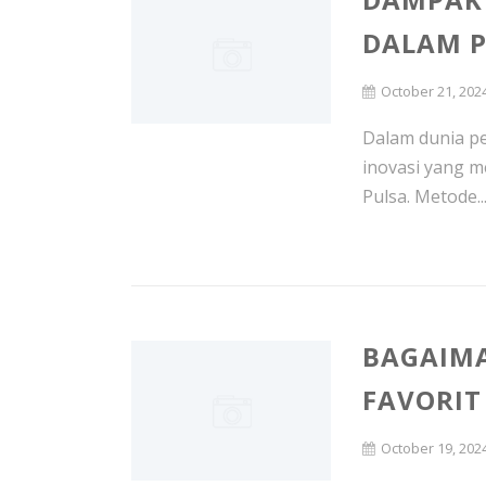
DALAM P
October 21, 202
Dalam dunia pe
inovasi yang m
Pulsa. Metode..
BAGAIMA
FAVORIT
October 19, 202