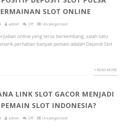
ERMAINAN SLOT ONLINE
4
admin
Off
Uncategorized
rjudian online yang terus berkembang, salah satu
enarik perhatian banyak pemain adalah Deposit Slot
.
+ READ MORE
NA LINK SLOT GACOR MENJADI
 PEMAIN SLOT INDONESIA?
4
admin
Off
Uncategorized