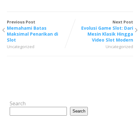
Previous Post
Next Post
Memahami Batas
Evolusi Game Slot: Dari
Maksimal Penarikan di
Mesin Klasik Hingga
Slot
Video Slot Modern
Uncategorized
Uncategorized
Search
Search