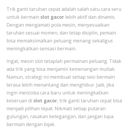
Trik ganti taruhan cepat adalah salah satu cara seru
untuk bermain
slot gacor
lebih aktif dan dinamis.
Dengan mengamati pola mesin, menyesuaikan
taruhan sesuai momen, dan tetap disiplin, pemain
bisa memaksimalkan peluang menang sekaligus
meningkatkan sensasi bermain.
Ingat, mesin slot tetaplah permainan peluang. Tidak
ada trik yang bisa menjamin kemenangan mutlak.
Namun, strategi ini membuat setiap sesi bermain
terasa lebih menantang dan menghibur. Jadi, jika
ingin mencoba cara baru untuk meningkatkan
keseruan di
slot gacor
, trik ganti taruhan cepat bisa
menjadi pilihan tepat. Nikmati setiap putaran
gulungan, rasakan ketegangan, dan jangan lupa
bermain dengan bijak.