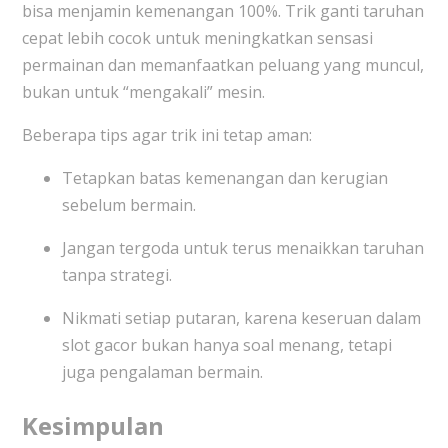
bisa menjamin kemenangan 100%. Trik ganti taruhan
cepat lebih cocok untuk meningkatkan sensasi
permainan dan memanfaatkan peluang yang muncul,
bukan untuk “mengakali” mesin.
Beberapa tips agar trik ini tetap aman:
Tetapkan batas kemenangan dan kerugian
sebelum bermain.
Jangan tergoda untuk terus menaikkan taruhan
tanpa strategi.
Nikmati setiap putaran, karena keseruan dalam
slot gacor bukan hanya soal menang, tetapi
juga pengalaman bermain.
Kesimpulan