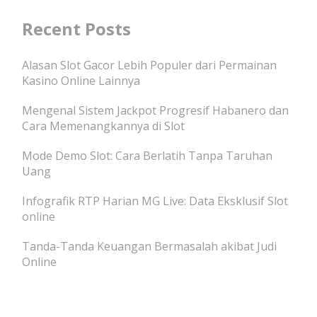
Recent Posts
Alasan Slot Gacor Lebih Populer dari Permainan
Kasino Online Lainnya
Mengenal Sistem Jackpot Progresif Habanero dan
Cara Memenangkannya di Slot
Mode Demo Slot: Cara Berlatih Tanpa Taruhan
Uang
Infografik RTP Harian MG Live: Data Eksklusif Slot
online
Tanda-Tanda Keuangan Bermasalah akibat Judi
Online