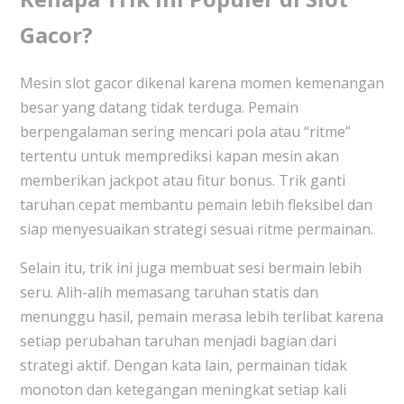
Gacor?
Mesin slot gacor dikenal karena momen kemenangan
besar yang datang tidak terduga. Pemain
berpengalaman sering mencari pola atau “ritme”
tertentu untuk memprediksi kapan mesin akan
memberikan jackpot atau fitur bonus. Trik ganti
taruhan cepat membantu pemain lebih fleksibel dan
siap menyesuaikan strategi sesuai ritme permainan.
Selain itu, trik ini juga membuat sesi bermain lebih
seru. Alih-alih memasang taruhan statis dan
menunggu hasil, pemain merasa lebih terlibat karena
setiap perubahan taruhan menjadi bagian dari
strategi aktif. Dengan kata lain, permainan tidak
monoton dan ketegangan meningkat setiap kali