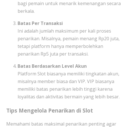
bagi pemain untuk menarik kemenangan secara
berkala.
Batas Per Transaksi
Ini adalah jumlah maksimum per kali proses
penarikan. Misalnya, pemain menang Rp20 juta,
tetapi platform hanya memperbolehkan
penarikan Rp5 juta per transaksi.
Batas Berdasarkan Level Akun
Platform Slot biasanya memiliki tingkatan akun,
misalnya member biasa dan VIP. VIP biasanya
memiliki batas penarikan lebih tinggi karena
loyalitas dan aktivitas bermain yang lebih besar.
Tips Mengelola Penarikan di Slot
Memahami batas maksimal penarikan penting agar