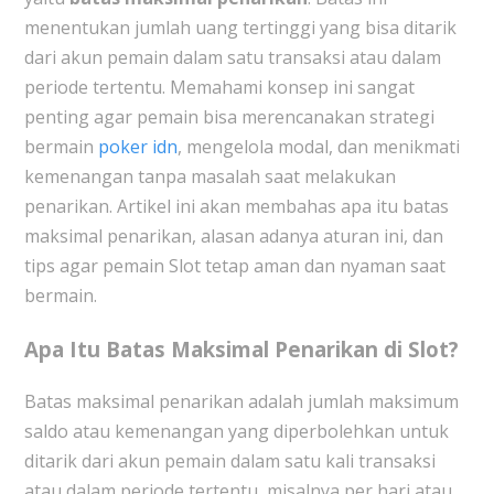
menentukan jumlah uang tertinggi yang bisa ditarik
dari akun pemain dalam satu transaksi atau dalam
periode tertentu. Memahami konsep ini sangat
penting agar pemain bisa merencanakan strategi
bermain
poker idn
, mengelola modal, dan menikmati
kemenangan tanpa masalah saat melakukan
penarikan. Artikel ini akan membahas apa itu batas
maksimal penarikan, alasan adanya aturan ini, dan
tips agar pemain Slot tetap aman dan nyaman saat
bermain.
Apa Itu Batas Maksimal Penarikan di Slot?
Batas maksimal penarikan adalah jumlah maksimum
saldo atau kemenangan yang diperbolehkan untuk
ditarik dari akun pemain dalam satu kali transaksi
atau dalam periode tertentu, misalnya per hari atau