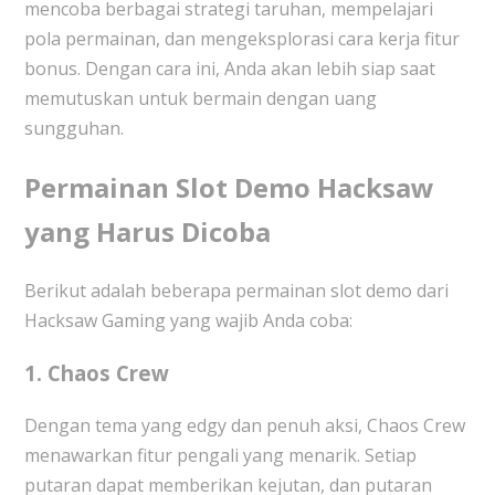
mencoba berbagai strategi taruhan, mempelajari
pola permainan, dan mengeksplorasi cara kerja fitur
bonus. Dengan cara ini, Anda akan lebih siap saat
memutuskan untuk bermain dengan uang
sungguhan.
Permainan Slot Demo Hacksaw
yang Harus Dicoba
Berikut adalah beberapa permainan slot demo dari
Hacksaw Gaming yang wajib Anda coba:
1.
Chaos Crew
Dengan tema yang edgy dan penuh aksi, Chaos Crew
menawarkan fitur pengali yang menarik. Setiap
putaran dapat memberikan kejutan, dan putaran