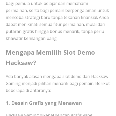
bagi pemula untuk belajar dan memahami
permainan, serta bagi pemain berpengalaman untuk
mencoba strategi baru tanpa tekanan finansial. Anda
dapat menikmati semua fitur permainan, mulai dari
putaran gratis hingga bonus menarik, tanpa perlu
khawatir kehilangan uang.
Mengapa Memilih Slot Demo
Hacksaw?
Ada banyak alasan mengapa slot demo dari Hacksaw
Gaming menjadi pilihan menarik bagi pemain. Berikut
beberapa di antaranya:
1. Desain Grafis yang Menawan
Hacksaw Gaming dikenal dengan grafis yang