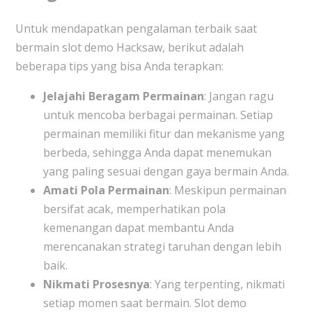
Untuk mendapatkan pengalaman terbaik saat
bermain slot demo Hacksaw, berikut adalah
beberapa tips yang bisa Anda terapkan:
Jelajahi Beragam Permainan
: Jangan ragu
untuk mencoba berbagai permainan. Setiap
permainan memiliki fitur dan mekanisme yang
berbeda, sehingga Anda dapat menemukan
yang paling sesuai dengan gaya bermain Anda.
Amati Pola Permainan
: Meskipun permainan
bersifat acak, memperhatikan pola
kemenangan dapat membantu Anda
merencanakan strategi taruhan dengan lebih
baik.
Nikmati Prosesnya
: Yang terpenting, nikmati
setiap momen saat bermain. Slot demo