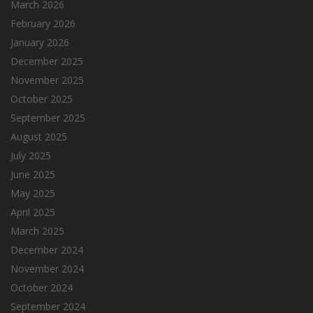
March 2026
February 2026
January 2026
December 2025
November 2025
October 2025
September 2025
August 2025
July 2025
June 2025
May 2025
April 2025
March 2025
December 2024
November 2024
October 2024
September 2024