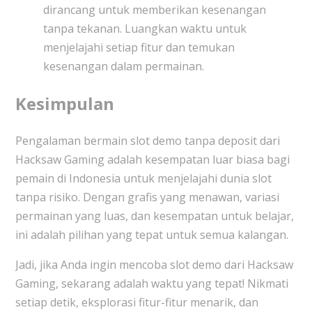
dirancang untuk memberikan kesenangan
tanpa tekanan. Luangkan waktu untuk
menjelajahi setiap fitur dan temukan
kesenangan dalam permainan.
Kesimpulan
Pengalaman bermain slot demo tanpa deposit dari
Hacksaw Gaming adalah kesempatan luar biasa bagi
pemain di Indonesia untuk menjelajahi dunia slot
tanpa risiko. Dengan grafis yang menawan, variasi
permainan yang luas, dan kesempatan untuk belajar,
ini adalah pilihan yang tepat untuk semua kalangan.
Jadi, jika Anda ingin mencoba slot demo dari Hacksaw
Gaming, sekarang adalah waktu yang tepat! Nikmati
setiap detik, eksplorasi fitur-fitur menarik, dan