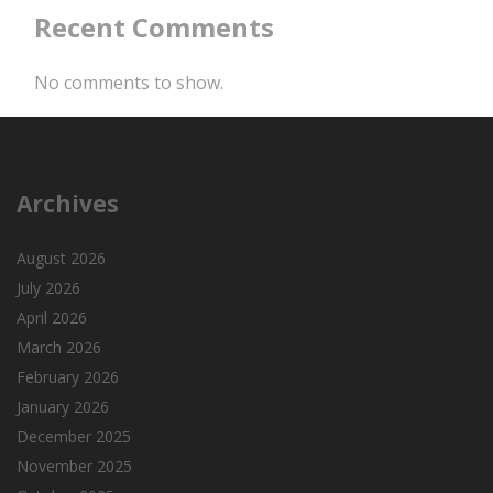
Recent Comments
No comments to show.
Archives
August 2026
July 2026
April 2026
March 2026
February 2026
January 2026
December 2025
November 2025