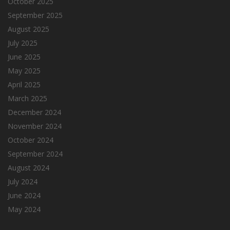
October 2025
September 2025
August 2025
July 2025
June 2025
May 2025
April 2025
March 2025
December 2024
November 2024
October 2024
September 2024
August 2024
July 2024
June 2024
May 2024