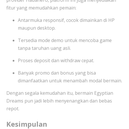
fitur yang memudahkan pemain:
Antarmuka responsif, cocok dimainkan di HP
maupun desktop.
Tersedia mode demo untuk mencoba game
tanpa taruhan uang asli.
Proses deposit dan withdraw cepat.
Banyak promo dan bonus yang bisa
dimanfaatkan untuk menambah modal bermain.
Dengan segala kemudahan itu, bermain Egyptian
Dreams pun jadi lebih menyenangkan dan bebas
repot.
Kesimpulan