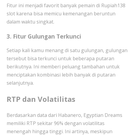
Fitur ini menjadi favorit banyak pemain di Rupiah138
slot karena bisa memicu kemenangan beruntun
dalam waktu singkat.
3. Fitur Gulungan Terkunci
Setiap kali kamu menang di satu gulungan, gulungan
tersebut bisa terkunci untuk beberapa putaran
berikutnya. Ini memberi peluang tambahan untuk
menciptakan kombinasi lebih banyak di putaran
selanjutnya.
RTP dan Volatilitas
Berdasarkan data dari Habanero, Egyptian Dreams
memiliki RTP sekitar 96% dengan volatilitas
menengah hingga tinggi. Ini artinya, meskipun