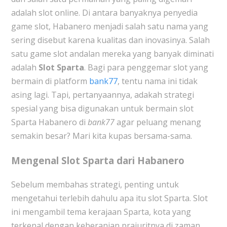
adalah slot online. Di antara banyaknya penyedia
game slot, Habanero menjadi salah satu nama yang
sering disebut karena kualitas dan inovasinya. Salah
satu game slot andalan mereka yang banyak diminati
adalah
Slot Sparta
. Bagi para penggemar slot yang
bermain di platform
bank77
, tentu nama ini tidak
asing lagi. Tapi, pertanyaannya, adakah strategi
spesial yang bisa digunakan untuk bermain slot
Sparta Habanero di
bank77
agar peluang menang
semakin besar? Mari kita kupas bersama-sama.
Mengenal Slot Sparta dari Habanero
Sebelum membahas strategi, penting untuk
mengetahui terlebih dahulu apa itu slot Sparta. Slot
ini mengambil tema kerajaan Sparta, kota yang
terkenal dengan keberanian prajuritnya di zaman