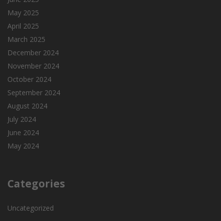
May 2025
April 2025
March 2025
December 2024
November 2024
October 2024
September 2024
August 2024
July 2024
June 2024
May 2024
Categories
Uncategorized