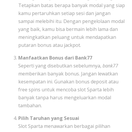
Tetapkan batas berapa banyak modal yang siap
kamu pertaruhkan setiap sesi dan jangan
sampai melebihi itu. Dengan pengelolaan modal
yang baik, kamu bisa bermain lebih lama dan
meningkatkan peluang untuk mendapatkan
putaran bonus atau jackpot.
Manfaatkan Bonus dari Bank77
Seperti yang disebutkan sebelumnya,
bank77
memberikan banyak bonus. Jangan lewatkan
kesempatan ini. Gunakan bonus deposit atau
free spins untuk mencoba slot Sparta lebih
banyak tanpa harus mengeluarkan modal
tambahan.
Pilih Taruhan yang Sesuai
Slot Sparta menawarkan berbagai pilihan