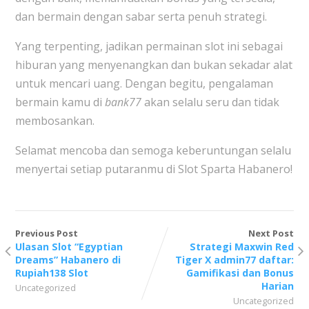
dan bermain dengan sabar serta penuh strategi.
Yang terpenting, jadikan permainan slot ini sebagai
hiburan yang menyenangkan dan bukan sekadar alat
untuk mencari uang. Dengan begitu, pengalaman
bermain kamu di
bank77
akan selalu seru dan tidak
membosankan.
Selamat mencoba dan semoga keberuntungan selalu
menyertai setiap putaranmu di Slot Sparta Habanero!
Previous Post
Next Post
Ulasan Slot “Egyptian
Strategi Maxwin Red
Dreams” Habanero di
Tiger X admin77 daftar:
Rupiah138 Slot
Gamifikasi dan Bonus
Harian
Uncategorized
Uncategorized