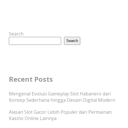
Search
Search
Recent Posts
Mengenal Evolusi Gameplay Slot Habanero dari
Konsep Sederhana hingga Desain Digital Modern
Alasan Slot Gacor Lebih Populer dari Permainan
Kasino Online Lainnya