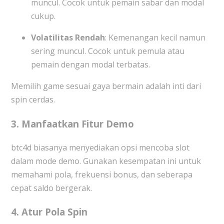
muncul. Cocok untuk pemain sabar dan modal
cukup.
Volatilitas Rendah
: Kemenangan kecil namun
sering muncul. Cocok untuk pemula atau
pemain dengan modal terbatas.
Memilih game sesuai gaya bermain adalah inti dari
spin cerdas.
3. Manfaatkan Fitur Demo
btc4d biasanya menyediakan opsi mencoba slot
dalam mode demo. Gunakan kesempatan ini untuk
memahami pola, frekuensi bonus, dan seberapa
cepat saldo bergerak.
4. Atur Pola Spin