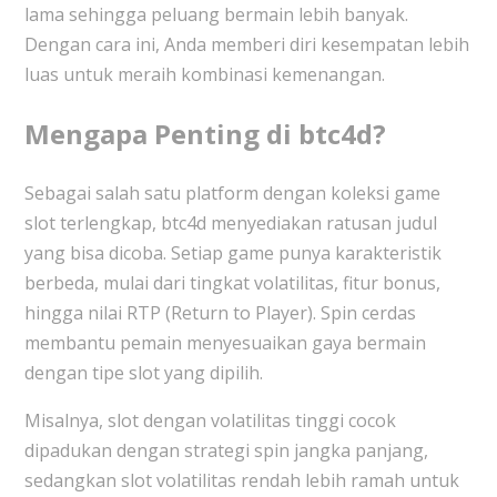
lama sehingga peluang bermain lebih banyak.
Dengan cara ini, Anda memberi diri kesempatan lebih
luas untuk meraih kombinasi kemenangan.
Mengapa Penting di btc4d?
Sebagai salah satu platform dengan koleksi game
slot terlengkap, btc4d menyediakan ratusan judul
yang bisa dicoba. Setiap game punya karakteristik
berbeda, mulai dari tingkat volatilitas, fitur bonus,
hingga nilai RTP (Return to Player). Spin cerdas
membantu pemain menyesuaikan gaya bermain
dengan tipe slot yang dipilih.
Misalnya, slot dengan volatilitas tinggi cocok
dipadukan dengan strategi spin jangka panjang,
sedangkan slot volatilitas rendah lebih ramah untuk