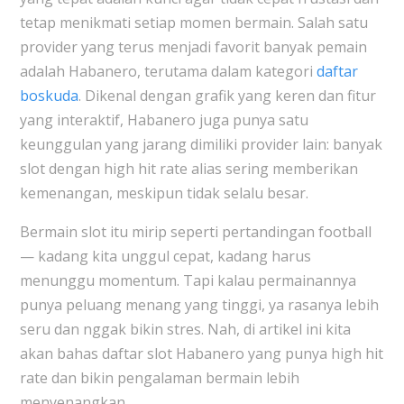
tetap menikmati setiap momen bermain. Salah satu
provider yang terus menjadi favorit banyak pemain
adalah Habanero, terutama dalam kategori
daftar
boskuda
. Dikenal dengan grafik yang keren dan fitur
yang interaktif, Habanero juga punya satu
keunggulan yang jarang dimiliki provider lain: banyak
slot dengan high hit rate alias sering memberikan
kemenangan, meskipun tidak selalu besar.
Bermain slot itu mirip seperti pertandingan football
— kadang kita unggul cepat, kadang harus
menunggu momentum. Tapi kalau permainannya
punya peluang menang yang tinggi, ya rasanya lebih
seru dan nggak bikin stres. Nah, di artikel ini kita
akan bahas daftar slot Habanero yang punya high hit
rate dan bikin pengalaman bermain lebih
menyenangkan.