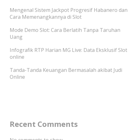
Mengenal Sistem Jackpot Progresif Habanero dan
Cara Memenangkannya di Slot
Mode Demo Slot: Cara Berlatih Tanpa Taruhan
Uang
Infografik RTP Harian MG Live: Data Eksklusif Slot
online
Tanda-Tanda Keuangan Bermasalah akibat Judi
Online
Recent Comments