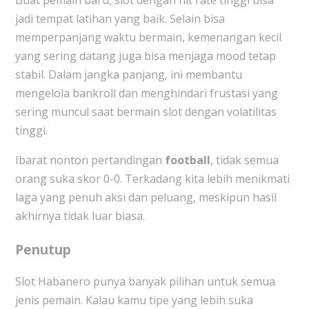
Buat pemain baru, slot dengan hit rate tinggi bisa
jadi tempat latihan yang baik. Selain bisa
memperpanjang waktu bermain, kemenangan kecil
yang sering datang juga bisa menjaga mood tetap
stabil. Dalam jangka panjang, ini membantu
mengelola bankroll dan menghindari frustasi yang
sering muncul saat bermain slot dengan volatilitas
tinggi.
Ibarat nonton pertandingan
football
, tidak semua
orang suka skor 0-0. Terkadang kita lebih menikmati
laga yang penuh aksi dan peluang, meskipun hasil
akhirnya tidak luar biasa.
Penutup
Slot Habanero punya banyak pilihan untuk semua
jenis pemain. Kalau kamu tipe yang lebih suka