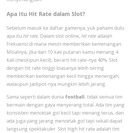
Apa Itu Hit Rate dalam Slot?
Sebelum masuk ke daftar gamenya, yuk pahami dulu
apa itu
hit rate
. Dalam slot online,
hit rate
adalah
frekuensi di mana mesin memberikan kemenangan.
Misalnya, jika dari 10 kali putaran kamu menang 4
kali (meskipun kecil), berarti hit rate-nya 40%. Slot
dengan hit rate tinggi biasanya lebih sering
memberikan kemenangan kecil hingga menengah,
walaupun Jackpot-nya mungkin lebih jarang.
Sama seperti dalam dunia
football
, tidak semua tim
bermain dengan gaya menyerang total. Ada tim yang
konsisten mencetak gol kecil tapi menang terus, dan
ada juga yang jarang mencetak gol tapi sekali dapat
langsung spektakuler. Slot high hit rate adalah tim