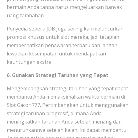
bermain Anda tanpa harus mengeluarkan banyak
uang tambahan.
Penyedia seperti JDB juga sering kali meluncurkan
promosi khusus untuk slot mereka, jadi tetaplah
memperhatikan penawaran terbaru dan jangan
lewatkan kesempatan untuk mendapatkan
keuntungan ekstra.
6. Gunakan Strategi Taruhan yang Tepat
Mengembangkan strategi taruhan yang tepat dapat
membantu Anda memaksimalkan waktu bermain di
Slot Gacor 777. Pertimbangkan untuk menggunakan
strategi taruhan progresif, di mana Anda
meningkatkan taruhan Anda setelah menang dan
menurunkannya setelah kalah. Ini dapat membantu