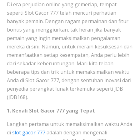
Di era perjudian online yang gemerlap, tempat
seperti Slot Gacor 777 telah mencuri perhatian
banyak pemain. Dengan ragam permainan dan fitur
bonus yang menggiurkan, tak heran jika banyak
pemain yang ingin memaksimalkan pengalaman
mereka di sini. Namun, untuk meraih kesuksesan dan
memanfaatkan setiap kesempatan, Anda perlu lebih
dari sekadar keberuntungan. Mari kita telaah
beberapa tips dan trik untuk memaksimalkan waktu
Anda di Slot Gacor 777, dengan sentuhan inovasi dari
penyedia perangkat lunak terkemuka seperti JDB
(JDB168).
1. Kenali Slot Gacor 777 yang Tepat
Langkah pertama untuk memaksimalkan waktu Anda
di
slot gacor 777
adalah dengan mengenali