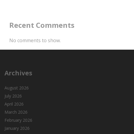
Recent Comments
No comments to show.
Archives
August 2026
July 2026
April 2026
March 2026
February 2026
January 2026