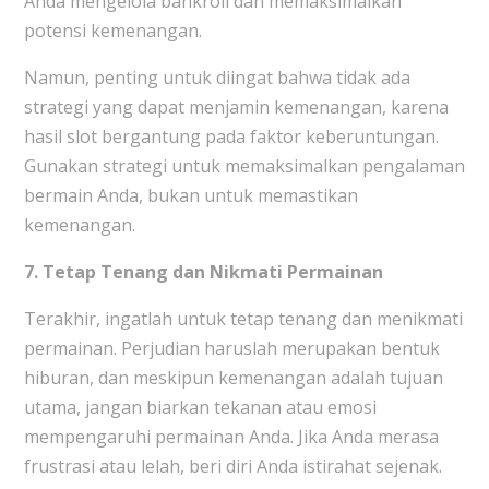
Anda mengelola bankroll dan memaksimalkan
potensi kemenangan.
Namun, penting untuk diingat bahwa tidak ada
strategi yang dapat menjamin kemenangan, karena
hasil slot bergantung pada faktor keberuntungan.
Gunakan strategi untuk memaksimalkan pengalaman
bermain Anda, bukan untuk memastikan
kemenangan.
7. Tetap Tenang dan Nikmati Permainan
Terakhir, ingatlah untuk tetap tenang dan menikmati
permainan. Perjudian haruslah merupakan bentuk
hiburan, dan meskipun kemenangan adalah tujuan
utama, jangan biarkan tekanan atau emosi
mempengaruhi permainan Anda. Jika Anda merasa
frustrasi atau lelah, beri diri Anda istirahat sejenak.