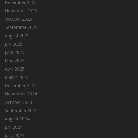
December 2025
November 2025
October 2025
September 2025
August 2025
July 2025
June 2025
May 2025
April 2025
March 2025
December 2024
November 2024
October 2024
September 2024
August 2024
July 2024
June 2024