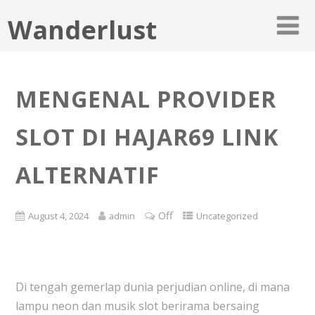
Wanderlust
MENGENAL PROVIDER
SLOT DI HAJAR69 LINK
ALTERNATIF
Off
August 4, 2024
admin
Uncategorized
Di tengah gemerlap dunia perjudian online, di mana
lampu neon dan musik slot berirama bersaing