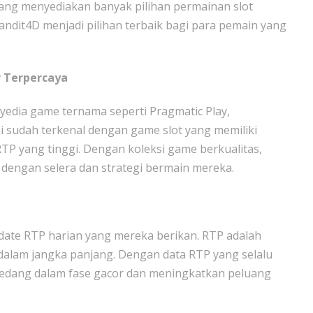
 yang menyediakan banyak pilihan permainan slot
ndit4D menjadi pilihan terbaik bagi para pemain yang
r Terpercaya
edia game ternama seperti Pragmatic Play,
ni sudah terkenal dengan game slot yang memiliki
RTP yang tinggi. Dengan koleksi game berkualitas,
 dengan selera dan strategi bermain mereka.
date RTP harian yang mereka berikan. RTP adalah
alam jangka panjang. Dengan data RTP yang selalu
 sedang dalam fase gacor dan meningkatkan peluang