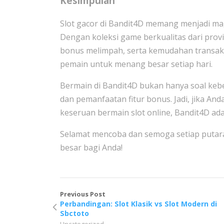
Kesimpulan
Slot gacor di Bandit4D memang menjadi magn
Dengan koleksi game berkualitas dari prov
bonus melimpah, serta kemudahan transak
pemain untuk menang besar setiap hari.
Bermain di Bandit4D bukan hanya soal kebe
dan pemanfaatan fitur bonus. Jadi, jika A
keseruan bermain slot online, Bandit4D adal
Selamat mencoba dan semoga setiap putar
besar bagi Anda!
Previous Post
Perbandingan: Slot Klasik vs Slot Modern di
Sbctoto