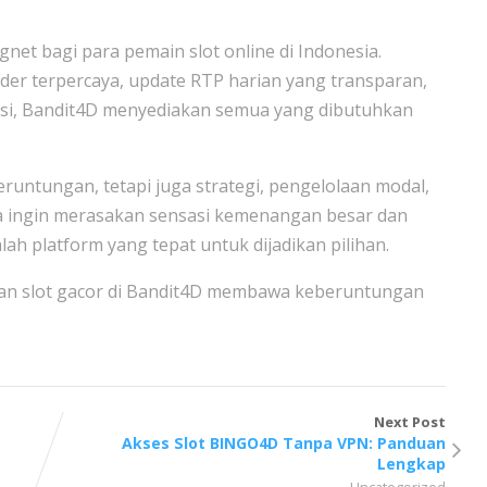
et bagi para pemain slot online di Indonesia.
ider terpercaya, update RTP harian yang transparan,
si, Bandit4D menyediakan semua yang dibutuhkan
runtungan, tetapi juga strategi, pengelolaan modal,
nda ingin merasakan sensasi kemenangan besar dan
ah platform yang tepat untuk dijadikan pilihan.
an slot gacor di Bandit4D membawa keberuntungan
Next Post
Akses Slot BINGO4D Tanpa VPN: Panduan
Lengkap