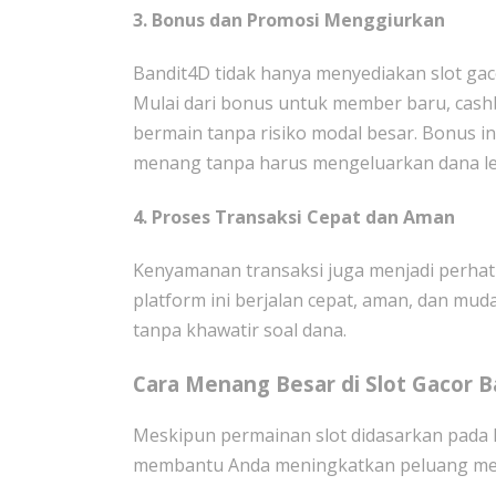
3. Bonus dan Promosi Menggiurkan
Bandit4D tidak hanya menyediakan slot gac
Mulai dari bonus untuk member baru, cashb
bermain tanpa risiko modal besar. Bonus
menang tanpa harus mengeluarkan dana le
4. Proses Transaksi Cepat dan Aman
Kenyamanan transaksi juga menjadi perhati
platform ini berjalan cepat, aman, dan mu
tanpa khawatir soal dana.
Cara Menang Besar di Slot Gacor 
Meskipun permainan slot didasarkan pada 
membantu Anda meningkatkan peluang mena