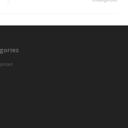
Uncategorized
gories
orized