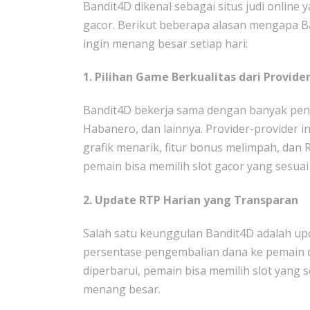
Bandit4D dikenal sebagai situs judi online
gacor. Berikut beberapa alasan mengapa Ba
ingin menang besar setiap hari:
1. Pilihan Game Berkualitas dari Provide
Bandit4D bekerja sama dengan banyak peny
Habanero, dan lainnya. Provider-provider i
grafik menarik, fitur bonus melimpah, dan 
pemain bisa memilih slot gacor yang sesuai
2. Update RTP Harian yang Transparan
Salah satu keunggulan Bandit4D adalah up
persentase pengembalian dana ke pemain d
diperbarui, pemain bisa memilih slot yang
menang besar.