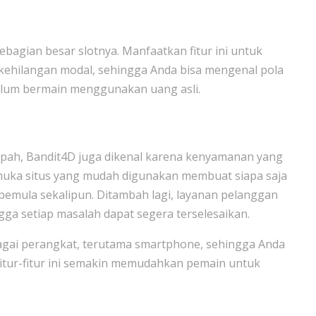
agian besar slotnya. Manfaatkan fitur ini untuk
kehilangan modal, sehingga Anda bisa mengenal pola
belum bermain menggunakan uang asli.
impah, Bandit4D juga dikenal karena kenyamanan yang
muka situs yang mudah digunakan membuat siapa saja
 pemula sekalipun. Ditambah lagi, layanan pelanggan
ga setiap masalah dapat segera terselesaikan.
agai perangkat, terutama smartphone, sehingga Anda
 Fitur-fitur ini semakin memudahkan pemain untuk