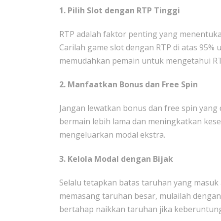
1. Pilih Slot dengan RTP Tinggi
RTP adalah faktor penting yang menentuk
Carilah game slot dengan RTP di atas 95%
memudahkan pemain untuk mengetahui RTP 
2. Manfaatkan Bonus dan Free Spin
Jangan lewatkan bonus dan free spin yang
bermain lebih lama dan meningkatkan ke
mengeluarkan modal ekstra.
3. Kelola Modal dengan Bijak
Selalu tetapkan batas taruhan yang masuk 
memasang taruhan besar, mulailah dengan
bertahap naikkan taruhan jika keberuntun