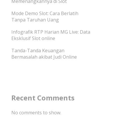
Memenangkannya di Slot
Mode Demo Slot: Cara Berlatih
Tanpa Taruhan Uang
Infografik RTP Harian MG Live: Data
Eksklusif Slot online
Tanda-Tanda Keuangan
Bermasalah akibat Judi Online
Recent Comments
No comments to show.