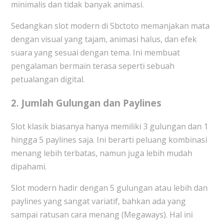
minimalis dan tidak banyak animasi.
Sedangkan slot modern di Sbctoto memanjakan mata
dengan visual yang tajam, animasi halus, dan efek
suara yang sesuai dengan tema. Ini membuat
pengalaman bermain terasa seperti sebuah
petualangan digital.
2.
Jumlah Gulungan dan Paylines
Slot klasik biasanya hanya memiliki 3 gulungan dan 1
hingga 5 paylines saja. Ini berarti peluang kombinasi
menang lebih terbatas, namun juga lebih mudah
dipahami.
Slot modern hadir dengan 5 gulungan atau lebih dan
paylines yang sangat variatif, bahkan ada yang
sampai ratusan cara menang (Megaways). Hal ini