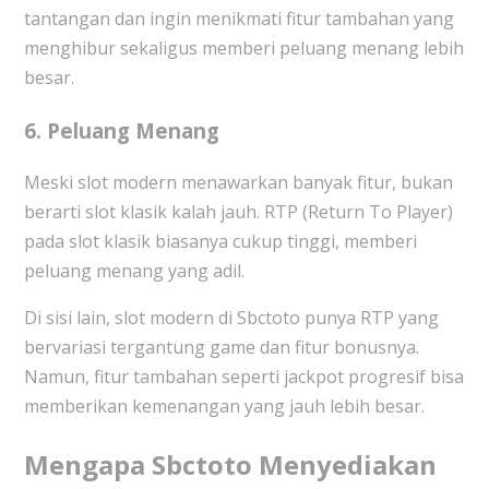
tantangan dan ingin menikmati fitur tambahan yang
menghibur sekaligus memberi peluang menang lebih
besar.
6.
Peluang Menang
Meski slot modern menawarkan banyak fitur, bukan
berarti slot klasik kalah jauh. RTP (Return To Player)
pada slot klasik biasanya cukup tinggi, memberi
peluang menang yang adil.
Di sisi lain, slot modern di Sbctoto punya RTP yang
bervariasi tergantung game dan fitur bonusnya.
Namun, fitur tambahan seperti jackpot progresif bisa
memberikan kemenangan yang jauh lebih besar.
Mengapa Sbctoto Menyediakan