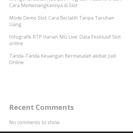
Cara Memenangkannya di Slot
Mode Demo Slot: Cara Berlatih Tanpa Taruhan
Uang
Infografik RTP Harian MG Live: Data Eksklusif Slot
online
Tanda-Tanda Keuangan Bermasalah akibat Judi
Online
Recent Comments
No comments to show.