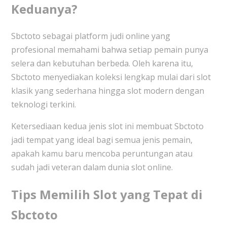
Keduanya?
Sbctoto sebagai platform judi online yang
profesional memahami bahwa setiap pemain punya
selera dan kebutuhan berbeda. Oleh karena itu,
Sbctoto menyediakan koleksi lengkap mulai dari slot
klasik yang sederhana hingga slot modern dengan
teknologi terkini.
Ketersediaan kedua jenis slot ini membuat Sbctoto
jadi tempat yang ideal bagi semua jenis pemain,
apakah kamu baru mencoba peruntungan atau
sudah jadi veteran dalam dunia slot online.
Tips Memilih Slot yang Tepat di
Sbctoto