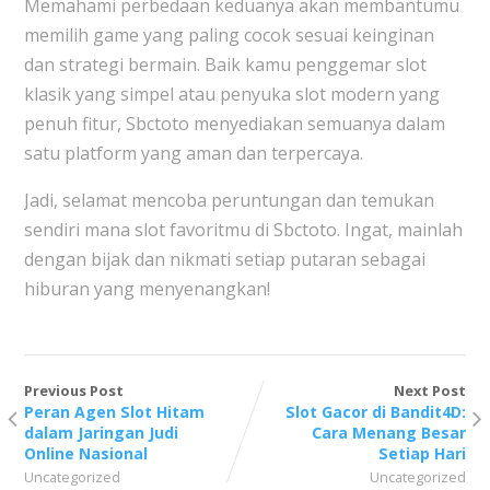
Memahami perbedaan keduanya akan membantumu
memilih game yang paling cocok sesuai keinginan
dan strategi bermain. Baik kamu penggemar slot
klasik yang simpel atau penyuka slot modern yang
penuh fitur, Sbctoto menyediakan semuanya dalam
satu platform yang aman dan terpercaya.
Jadi, selamat mencoba peruntungan dan temukan
sendiri mana slot favoritmu di Sbctoto. Ingat, mainlah
dengan bijak dan nikmati setiap putaran sebagai
hiburan yang menyenangkan!
Previous Post
Next Post
Peran Agen Slot Hitam
Slot Gacor di Bandit4D:
dalam Jaringan Judi
Cara Menang Besar
Online Nasional
Setiap Hari
Uncategorized
Uncategorized