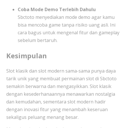
Coba Mode Demo Terlebih Dahulu
Sbctoto menyediakan mode demo agar kamu
bisa mencoba game tanpa risiko uang asli. Ini
cara bagus untuk mengenal fitur dan gameplay
sebelum bertaruh.
Kesimpulan
Slot klasik dan slot modern sama-sama punya daya
tarik unik yang membuat permainan slot di Sbctoto
semakin berwarna dan mengasyikkan. Slot klasik
dengan kesederhanaannya menawarkan nostalgia
dan kemudahan, sementara slot modern hadir
dengan inovasi fitur yang menambah keseruan
sekaligus peluang menang besar.