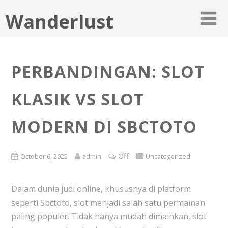
Wanderlust
PERBANDINGAN: SLOT
KLASIK VS SLOT
MODERN DI SBCTOTO
Off
October 6, 2025
admin
Uncategorized
Dalam dunia judi online, khususnya di platform
seperti Sbctoto, slot menjadi salah satu permainan
paling populer. Tidak hanya mudah dimainkan, slot