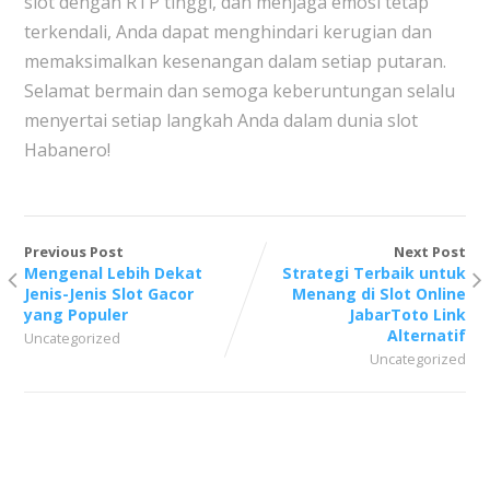
slot dengan RTP tinggi, dan menjaga emosi tetap
terkendali, Anda dapat menghindari kerugian dan
memaksimalkan kesenangan dalam setiap putaran.
Selamat bermain dan semoga keberuntungan selalu
menyertai setiap langkah Anda dalam dunia slot
Habanero!
Previous Post
Next Post
Mengenal Lebih Dekat
Strategi Terbaik untuk
Jenis-Jenis Slot Gacor
Menang di Slot Online
yang Populer
JabarToto Link
Alternatif
Uncategorized
Uncategorized