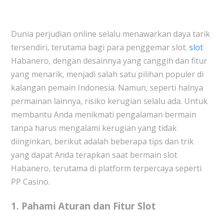
Dunia perjudian online selalu menawarkan daya tarik
tersendiri, terutama bagi para penggemar slot.
slot
Habanero, dengan desainnya yang canggih dan fitur
yang menarik, menjadi salah satu pilihan populer di
kalangan pemain Indonesia. Namun, seperti halnya
permainan lainnya, risiko kerugian selalu ada. Untuk
membantu Anda menikmati pengalaman bermain
tanpa harus mengalami kerugian yang tidak
diinginkan, berikut adalah beberapa tips dan trik
yang dapat Anda terapkan saat bermain slot
Habanero, terutama di platform terpercaya seperti
PP Casino.
1. Pahami Aturan dan Fitur Slot