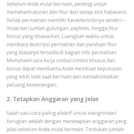
Sebelum Anda mulai bermain, penting untuk
memahami aturan dan fitur dari setiap slot Habanero.
Setiap permainan memiliki karakteristiknya sendiri—
mulai dari jumlah gulungan, paylines, hingga fitur
bonus yang ditawarkan. Luangkan waktu untuk
membaca deskripsi permainan dan panduan fitur
yang biasanya tersedia di bagian info permainan.
Memahami cara kerja simbol-simbol khusus dan
bonus dapat membantu Anda membuat keputusan
yang lebih baik saat bermain dan memaksimalkan
peluang kemenangan.
2. Tetapkan Anggaran yang Jelas
Salah satu cara paling efektif untuk menghindari
kerugian adalah dengan menetapkan anggaran yang
jelas sebelum Anda mulai bermain. Tentukan jumlah