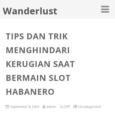
Wanderlust
TIPS DAN TRIK
MENGHINDARI
KERUGIAN SAAT
BERMAIN SLOT
HABANERO
Off
September 8, 2024
admin
Uncategorized