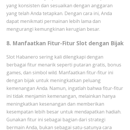
yang konsisten dan sesuaikan dengan anggaran
yang telah Anda tetapkan. Dengan cara ini, Anda
dapat menikmati permainan lebih lama dan
mengurangi kemungkinan kerugian besar.
8. Manfaatkan Fitur-Fitur Slot dengan Bijak
Slot Habanero sering kali dilengkapi dengan
berbagai fitur menarik seperti putaran gratis, bonus
games, dan simbol wild. Manfaatkan fitur-fitur ini
dengan bijak untuk meningkatkan peluang
kemenangan Anda. Namun, ingatlah bahwa fitur-fitur
ini tidak menjamin kemenangan, melainkan hanya
meningkatkan kesenangan dan memberikan
kesempatan lebih besar untuk mendapatkan hadiah.
Gunakan fitur ini sebagai bagian dari strategi
bermain Anda, bukan sebagai satu-satunya cara