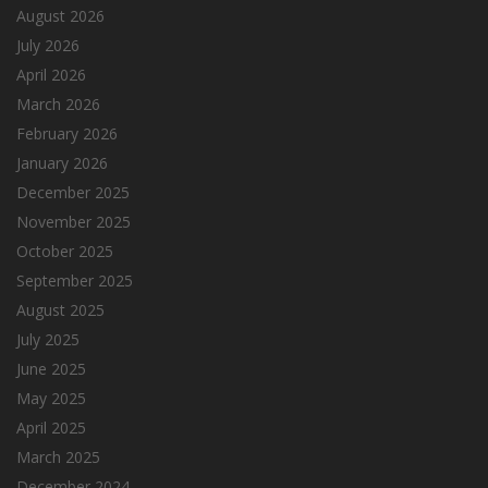
August 2026
July 2026
April 2026
March 2026
February 2026
January 2026
December 2025
November 2025
October 2025
September 2025
August 2025
July 2025
June 2025
May 2025
April 2025
March 2025
December 2024