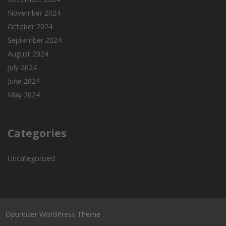
November 2024
October 2024
September 2024
August 2024
July 2024
June 2024
May 2024
Categories
Uncategorized
Optimizer WordPress Theme