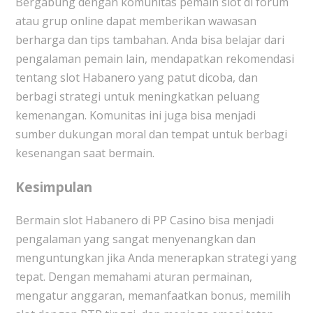
Bergabung dengan komunitas pemain slot di forum
atau grup online dapat memberikan wawasan
berharga dan tips tambahan. Anda bisa belajar dari
pengalaman pemain lain, mendapatkan rekomendasi
tentang slot Habanero yang patut dicoba, dan
berbagi strategi untuk meningkatkan peluang
kemenangan. Komunitas ini juga bisa menjadi
sumber dukungan moral dan tempat untuk berbagi
kesenangan saat bermain.
Kesimpulan
Bermain slot Habanero di PP Casino bisa menjadi
pengalaman yang sangat menyenangkan dan
menguntungkan jika Anda menerapkan strategi yang
tepat. Dengan memahami aturan permainan,
mengatur anggaran, memanfaatkan bonus, memilih