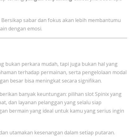
k. Bersikap sabar dan fokus akan lebih membantumu
ain dengan emosi.
g bukan perkara mudah, tapi juga bukan hal yang
mahaman terhadap permainan, serta pengelolaan modal
an besar bisa meningkat secara signifikan.
rikan banyak keuntungan: pilihan slot Spinix yang
at, dan layanan pelanggan yang selalu siap
an bermain yang ideal untuk kamu yang serius ingin
 dan utamakan kesenangan dalam setiap putaran.