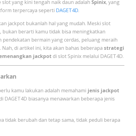
slot yang kini tengah naik daun adalah
Spinix
, yang
tform terpercaya seperti
DAGET4D
.
an jackpot bukanlah hal yang mudah. Meski slot
 bukan berarti kamu tidak bisa meningkatkan
n pendekatan bermain yang cerdas, peluang meraih
Nah, di artikel ini, kita akan bahas beberapa
strategi
memenangkan jackpot
di slot Spinix melalui DAGET4D.
warkan
 perlu kamu lakukan adalah memahami
jenis jackpot
ix di DAGET4D biasanya menawarkan beberapa jenis
nya tidak berubah dan tetap sama, tidak peduli berapa