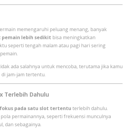
u bermain memengaruhi peluang menang, banyak
c pemain lebih sedikit
bisa meningkatkan
tu seperti tengah malam atau pagi hari sering
 pemain.
 tidak ada salahnya untuk mencoba, terutama jika kamu
di jam-jam tertentu.
x Terlebih Dahulu
fokus pada satu slot tertentu
terlebih dahulu.
pola permainannya, seperti frekuensi munculnya
l, dan sebagainya.