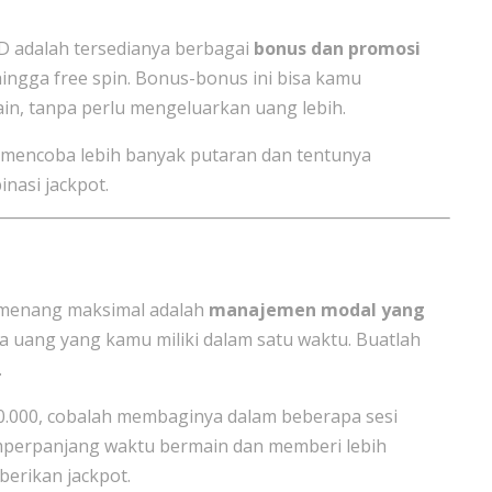
D adalah tersedianya berbagai
bonus dan promosi
hingga free spin. Bonus-bonus ini bisa kamu
, tanpa perlu mengeluarkan uang lebih.
 mencoba lebih banyak putaran dan tentunya
asi jackpot.
 menang maksimal adalah
manajemen modal yang
 uang yang kamu miliki dalam satu waktu. Buatlah
.
00.000, cobalah membaginya dalam beberapa sesi
perpanjang waktu bermain dan memberi lebih
erikan jackpot.