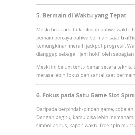
5.
Bermain di Waktu yang Tepat
Meski tidak ada bukti ilmiah bahwa wakt
pemain percaya bahwa bermain saat
traffi
kemungkinan meraih jackpot progresif. Wak
dianggap sebagai “jam hoki” oleh sebagian
Meski ini belum tentu benar secara teknis,
merasa lebih fokus dan santai saat bermain 
6.
Fokus pada Satu Game Slot Spini
Daripada berpindah-pindah game, cobalah
Dengan begitu, kamu bisa lebih memahami 
simbol bonus, kapan waktu free spin muncu