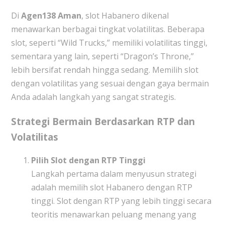
Di
Agen138 Aman
, slot Habanero dikenal
menawarkan berbagai tingkat volatilitas.
Beberapa
slot, seperti “Wild Trucks,” memiliki volatilitas tinggi,
sementara yang lain, seperti “Dragon’s Throne,”
lebih bersifat rendah hingga sedang.
Memilih slot
dengan volatilitas yang sesuai dengan gaya bermain
Anda adalah langkah yang sangat strategis.
Strategi Bermain Berdasarkan RTP dan
Volatilitas
Pilih Slot dengan RTP Tinggi
Langkah pertama dalam menyusun strategi
adalah memilih slot Habanero dengan RTP
tinggi. Slot dengan RTP yang lebih tinggi secara
teoritis menawarkan peluang menang yang