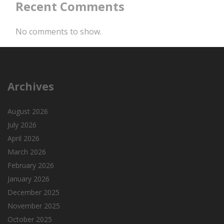
Recent Comments
No comments to show.
Archives
August 2026
July 2026
April 2026
March 2026
February 2026
January 2026
December 2025
November 2025
October 2025