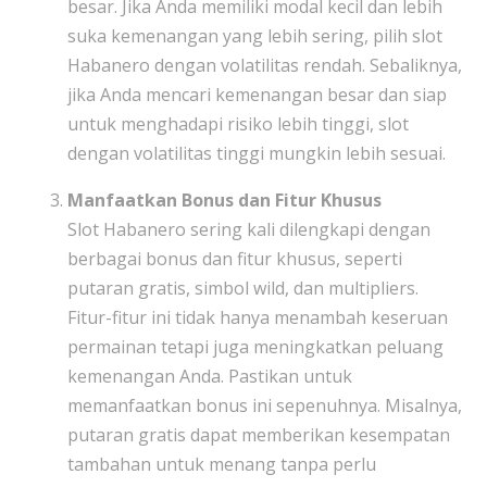
besar. Jika Anda memiliki modal kecil dan lebih
suka kemenangan yang lebih sering, pilih slot
Habanero dengan volatilitas rendah. Sebaliknya,
jika Anda mencari kemenangan besar dan siap
untuk menghadapi risiko lebih tinggi, slot
dengan volatilitas tinggi mungkin lebih sesuai.
Manfaatkan Bonus dan Fitur Khusus
Slot Habanero sering kali dilengkapi dengan
berbagai bonus dan fitur khusus, seperti
putaran gratis, simbol wild, dan multipliers.
Fitur-fitur ini tidak hanya menambah keseruan
permainan tetapi juga meningkatkan peluang
kemenangan Anda. Pastikan untuk
memanfaatkan bonus ini sepenuhnya. Misalnya,
putaran gratis dapat memberikan kesempatan
tambahan untuk menang tanpa perlu