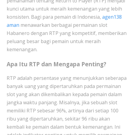
pemahaman tentang Return to Player (RTP) menjadi
kunci utama untuk meraih kemenangan yang lebih
konsisten.
Bagi para pemain di Indonesia,
agen138
aman
menawarkan berbagai permainan slot
Habanero dengan RTP yang kompetitif, memberikan
peluang besar bagi pemain untuk meraih
kemenangan.
Apa Itu RTP dan Mengapa Penting?
RTP adalah persentase yang menunjukkan seberapa
banyak uang yang dipertaruhkan pada permainan
slot yang akan dikembalikan kepada pemain dalam
jangka waktu panjang.
Misalnya, jika sebuah slot
memiliki RTP sebesar 96%, artinya dari setiap 100
ribu yang dipertaruhkan, sekitar 96 ribu akan
kembali ke pemain dalam bentuk kemenangan.
Ini