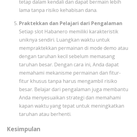
tetap dalam kendali dan dapat bermain lebih
lama tanpa risiko kehabisan dana.
Praktekkan dan Pelajari dari Pengalaman
Setiap slot Habanero memiliki karakteristik
uniknya sendiri. Luangkan waktu untuk
mempraktekkan permainan di mode demo atau
dengan taruhan kecil sebelum memasang
taruhan besar. Dengan cara ini, Anda dapat
memahami mekanisme permainan dan fitur-
fitur khusus tanpa harus mengambil risiko
besar. Belajar dari pengalaman juga membantu
Anda menyesuaikan strategi dan memahami
kapan waktu yang tepat untuk meningkatkan
taruhan atau berhenti.
Kesimpulan