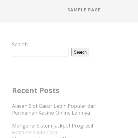
SAMPLE PAGE
Search
Search
Recent Posts
Alasan Slot Gacor Lebih Populer dari
Permainan Kasino Online Lainnya
Mengenal Sistem Jackpot Progresif
Habanero dan Cara