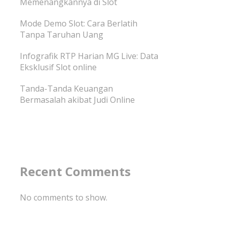
Memenangkannya di Slot
Mode Demo Slot: Cara Berlatih
Tanpa Taruhan Uang
Infografik RTP Harian MG Live: Data
Eksklusif Slot online
Tanda-Tanda Keuangan
Bermasalah akibat Judi Online
Recent Comments
No comments to show.