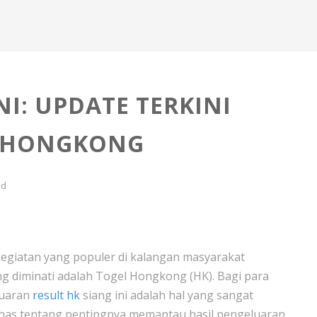
NI: UPDATE TERKINI
L HONGKONG
ed
 kegiatan yang populer di kalangan masyarakat
ing diminati adalah Togel Hongkong (HK). Bagi para
luaran
result hk
siang ini adalah hal yang sangat
bahas tentang pentingnya memantau hasil pengeluaran