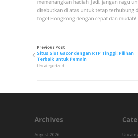
memenangkan hadiah. Jadi, jangan ragu u
disebutkan di atas untuk tetap terhubung
togel Hongkong dengan cepat dan mudah!
Previous Post
Situs Slot Gacor dengan RTP Tinggi: Pilihan
Terbaik untuk Pemain
Uncategorized
Archives
Cate
August 2026
Uncateg