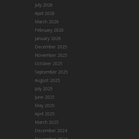
July 2026
April 2026
March 2026
February 2026
January 2026
December 2025
November 2025
October 2025
September 2025
August 2025
July 2025
June 2025
May 2025
April 2025
March 2025
December 2024
November 2024