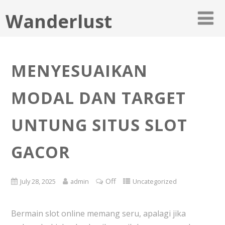
Wanderlust
MENYESUAIKAN
MODAL DAN TARGET
UNTUNG SITUS SLOT
GACOR
Off
July 28, 2025
admin
Uncategorized
Bermain slot online memang seru, apalagi jika