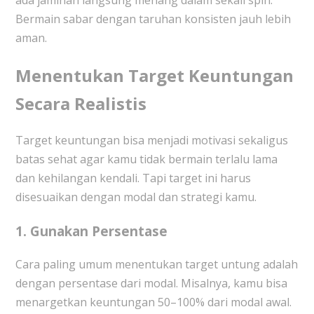
Bermain sabar dengan taruhan konsisten jauh lebih
aman.
Menentukan Target Keuntungan
Secara Realistis
Target keuntungan bisa menjadi motivasi sekaligus
batas sehat agar kamu tidak bermain terlalu lama
dan kehilangan kendali. Tapi target ini harus
disesuaikan dengan modal dan strategi kamu.
1. Gunakan Persentase
Cara paling umum menentukan target untung adalah
dengan persentase dari modal. Misalnya, kamu bisa
menargetkan keuntungan 50–100% dari modal awal.