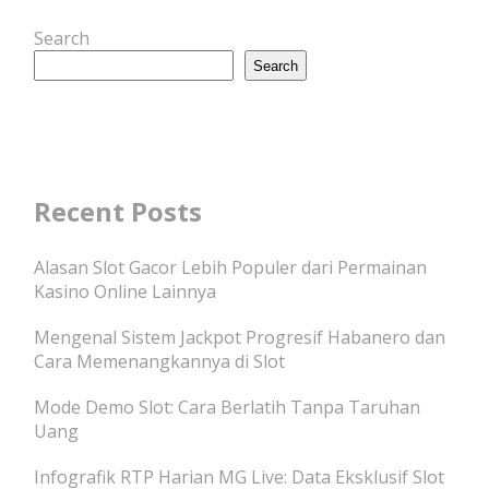
Search
Search
Recent Posts
Alasan Slot Gacor Lebih Populer dari Permainan
Kasino Online Lainnya
Mengenal Sistem Jackpot Progresif Habanero dan
Cara Memenangkannya di Slot
Mode Demo Slot: Cara Berlatih Tanpa Taruhan
Uang
Infografik RTP Harian MG Live: Data Eksklusif Slot