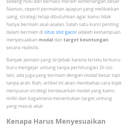
sedang hoki dan berhasil meraih kemenangan besar.
Namun, seperti permainan apapun yang melibatkan
uang, strategi tetap dibutuhkan agar kamu tidak
hanya bermain asal-asalan. Salah satu kunci penting
dalam bermain di
situs slot gacor
adalah kemampuan
menyesuaikan
modal
dan
target keuntungan
secara realistis.
Banyak pemain yang terjebak karena terlalu terburu-
buru mengejar untung tanpa perhitungan. Di sisi
lain, ada juga yang bermain dengan modal besar tapi
tanpa arah. Nah, artikel ini akan membahas cara bijak
menyusun strategi berdasarkan modal yang kamu
miliki dan bagaimana menentukan target untung
yang masuk akal.
Kenapa Harus Menyesuaikan