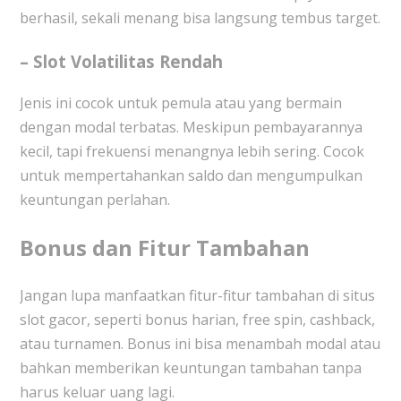
berhasil, sekali menang bisa langsung tembus target.
– Slot Volatilitas Rendah
Jenis ini cocok untuk pemula atau yang bermain
dengan modal terbatas. Meskipun pembayarannya
kecil, tapi frekuensi menangnya lebih sering. Cocok
untuk mempertahankan saldo dan mengumpulkan
keuntungan perlahan.
Bonus dan Fitur Tambahan
Jangan lupa manfaatkan fitur-fitur tambahan di situs
slot gacor, seperti bonus harian, free spin, cashback,
atau turnamen. Bonus ini bisa menambah modal atau
bahkan memberikan keuntungan tambahan tanpa
harus keluar uang lagi.