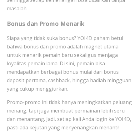
masalah.
Bonus dan Promo Menarik
Siapa yang tidak suka bonus? YOI4D paham betul
bahwa bonus dan promo adalah magnet utama
untuk menarik pemain baru sekaligus menjaga
loyalitas pemain lama. Di sini, pemain bisa
mendapatkan berbagai bonus mulai dari bonus
deposit pertama, cashback, hingga hadiah mingguan
yang cukup menggiurkan.
Promo-promo ini tidak hanya meningkatkan peluang
menang, tapi juga membuat permainan lebih seru
dan menantang. Jadi, setiap kali Anda login ke YOI4D,
pasti ada kejutan yang menyenangkan menanti!