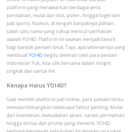
platform yang menawarkan berbagai jenis
permainan, mulai dari slot, poker, hingga togel dan
judi sports. Namun, di tengah banyaknya pilihan,
salah satu nama yang cukup mencuri perhatian
adalah YOI4D. Platform ini seakan menjadi favorit
bagi banyak pemain lokal. Tapi, apa sebenarnya yang
membuat
YOI4D
begitu diminati oleh para pemain
Indonesia? Yuk, kita ulik bersama dalam insight
singkat dan santai ini!
Kenapa Harus YOI4D?
Saat memilih platform judi online, para pemain tentu
mempertimbangkan beberapa faktor penting. Mulai
dari keamanan, kemudahan akses, variasi permainan,
hingga bonus dan promo yang menarik. YOI4D
berhasil menjawab kebutuhan ini dengan cara yang