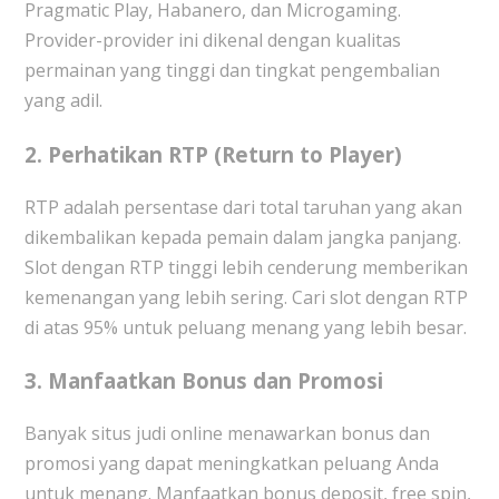
Pragmatic Play, Habanero, dan Microgaming.
Provider-provider ini dikenal dengan kualitas
permainan yang tinggi dan tingkat pengembalian
yang adil.
2. Perhatikan RTP (Return to Player)
RTP adalah persentase dari total taruhan yang akan
dikembalikan kepada pemain dalam jangka panjang.
Slot dengan RTP tinggi lebih cenderung memberikan
kemenangan yang lebih sering. Cari slot dengan RTP
di atas 95% untuk peluang menang yang lebih besar.
3. Manfaatkan Bonus dan Promosi
Banyak situs judi online menawarkan bonus dan
promosi yang dapat meningkatkan peluang Anda
untuk menang. Manfaatkan bonus deposit, free spin,