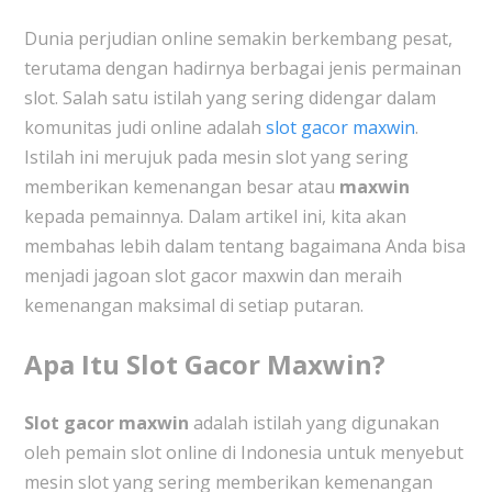
Dunia perjudian online semakin berkembang pesat,
terutama dengan hadirnya berbagai jenis permainan
slot. Salah satu istilah yang sering didengar dalam
komunitas judi online adalah
slot gacor maxwin
.
Istilah ini merujuk pada mesin slot yang sering
memberikan kemenangan besar atau
maxwin
kepada pemainnya. Dalam artikel ini, kita akan
membahas lebih dalam tentang bagaimana Anda bisa
menjadi jagoan slot gacor maxwin dan meraih
kemenangan maksimal di setiap putaran.
Apa Itu Slot Gacor Maxwin?
Slot gacor maxwin
adalah istilah yang digunakan
oleh pemain slot online di Indonesia untuk menyebut
mesin slot yang sering memberikan kemenangan