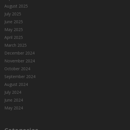
August 2025
July 2025
June 2025
May 2025
April 2025
March 2025
December 2024
November 2024
October 2024
September 2024
August 2024
July 2024
June 2024
May 2024