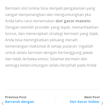
Bermain slot online bisa menjadi pengalaman yang
sangat menyenangkan dan menguntungkan jika
Anda tahu cara menemukan
slot gacor maxwin
.
Dengan memilih provider yang tepat, memanfaatkan
bonus, dan menerapkan strategi bermain yang bijak,
Anda bisa meningkatkan peluang meraih
kemenangan maksimal di setiap putaran. Ingatlah
untuk selalu bermain dengan bertanggung jawab
dan tidak terbawa emosi. Selamat bermain dan
semoga keberuntungan selalu berpihak pada Anda!
Previous Post
Next Post
Bertaruh dengan
Slot Gacor Online: