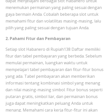
dapat menjelajahi berbagai slot Habanero untuk
menemukan permainan yang paling sesuai dengan
gaya bermain Anda. Cobalah beberapa slot untuk
memahami fitur dan volatilitas masing-masing, lalu
pilih yang paling sesuai dengan tujuan Anda.
2. Pahami Fitur dan Pembayaran
Setiap slot Habanero di Rupiah138 Daftar memiliki
fitur dan tabel pembayaran yang berbeda. Sebelum
memulai permainan, luangkan waktu untuk
mempelajari tabel pembayaran dan fitur-fitur bonus
yang ada. Tabel pembayaran akan memberikan
informasi tentang kombinasi simbol yang menang
dan nilai masing-masing simbol. Fitur bonus seperti
putaran gratis, simbol liar, dan permainan bonus
juga dapat meningkatkan peluang Anda untuk
menang. Memahami cara kerja fitur-fitur ini akan