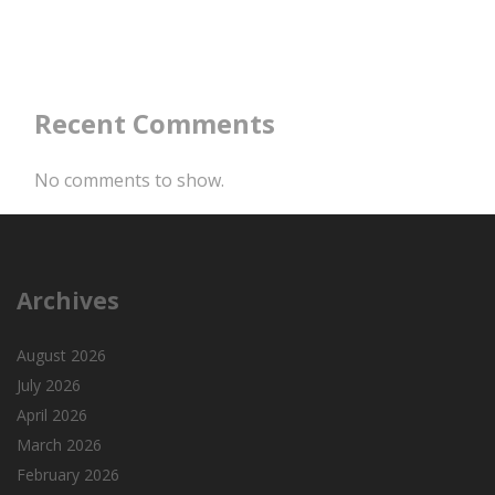
Recent Comments
No comments to show.
Archives
August 2026
July 2026
April 2026
March 2026
February 2026