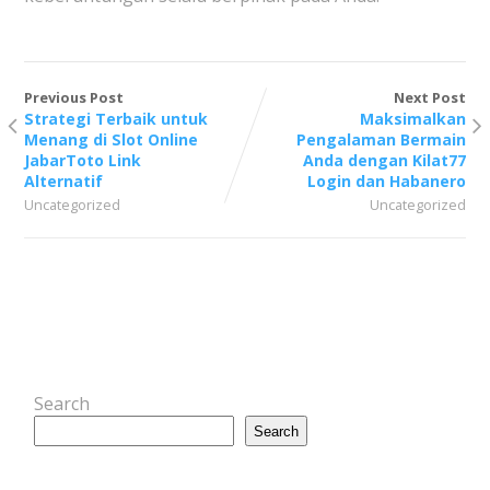
Previous Post
Next Post
Strategi Terbaik untuk
Maksimalkan
Menang di Slot Online
Pengalaman Bermain
JabarToto Link
Anda dengan Kilat77
Alternatif
Login dan Habanero
Uncategorized
Uncategorized
Search
Search